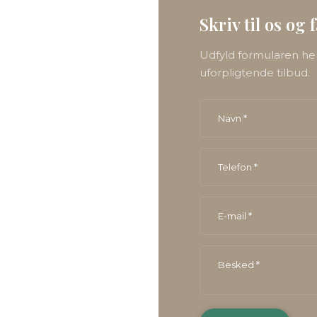
Skriv til os og 
Udfyld formularen he
uforpligtende tilbud.