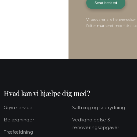
Vi besvarer alle henvendelser
Felter markeret med * skal udf
Hvad kan vi hjælpe dig med?
Grøn service
Saltning og snerydning
Belægninger​
Vedligholdelse &
renoveringsopgaver
Træfældning